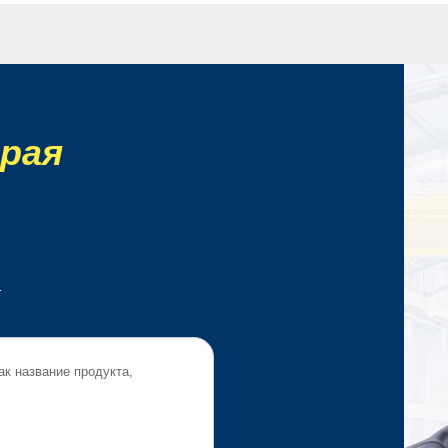
рая
.