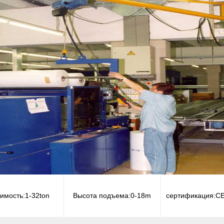
имость:
1-32ton
Высота подъема:
0-18m
сертификация:
CE