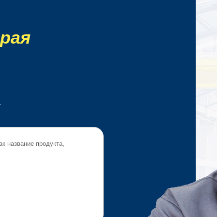
рая
.