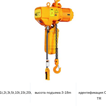
1t,2t,3t,5t,10t,15t,20t,
высота подъема:
3-18m
идентификация:
C
TR