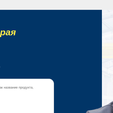
рая
.