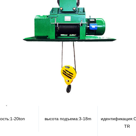
ость:
1-20ton
высота подъема:
3-18m
идентификация:
C
TR